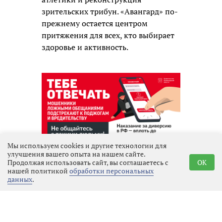
зрительских трибун. «Авангард» по-
прежнему остается центром
притяжения для всех, кто выбирает
здоровье и активность.
Мы используем cookies и другие технологии для
Реклама
улучшения вашего опыта на нашем сайте.
Продолжая использовать сайт, вы соглашаетесь с
OK
нашей политикой
обработки персональных
данных
.
Последние новости
Местное время
07.08.2026 01:23
Выбрать
новость