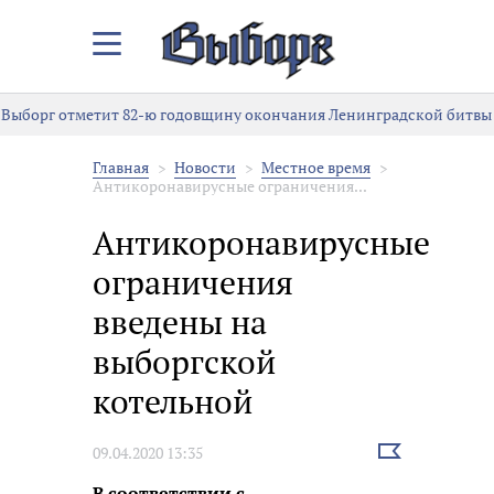
Закрыть/
Открыть
меню
Выборг отметит 82-ю годовщину окончания Ленинградской битвы
Главная
Новости
Местное время
Антикоронавирусные ограничения...
Антикоронавирусные
ограничения
введены на
выборгской
котельной
Выбрать
09.04.2020 13:35
новость
В соответствии с