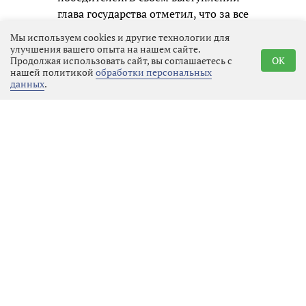
глава государства отметил, что за все
годы существования конкурса в нём
Мы используем cookies и другие технологии для
приняли участие более 7 миллионов
улучшения вашего опыта на нашем сайте.
Продолжая использовать сайт, вы соглашаетесь с
OK
человек. Многие из них поступили в
нашей политикой
обработки персональных
ведущие вузы страны, открыли
данных
.
собственные проекты и добились
успехов в творчестве. Президент
также поблагодарил педагогов,
наставников и представителей
организаций, которые
сопровождают участников конкурса,
пожелав школьникам дальнейших
успехов.
Справка о конкурсе
«Большая перемена» – это
флагманский проект
общероссийского «Движения