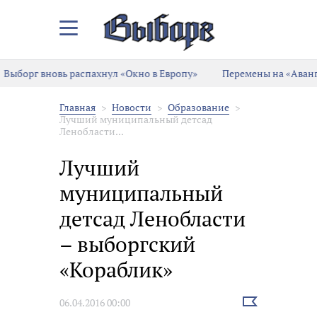
Закрыть/
Открыть
меню
Выборг вновь распахнул «Окно в Европу»
Перемены на «Аванг
Главная
Новости
Образование
Лучший муниципальный детсад
Ленобласти...
Лучший
муниципальный
детсад Ленобласти
– выборгский
«Кораблик»
Выбрать
06.04.2016 00:00
новость