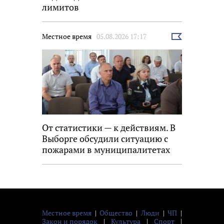
лимитов
Местное время
05.08.2026 17:17
Выбрать
новость
От статистики — к действиям. В
Выборге обсудили ситуацию с
пожарами в муниципалитетах
Местное время
|
Общество
|
Люди
|
ЧП
|
Закон и порядок
|
Культура
|
Спорт
|