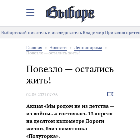
Закрыть/
Открыть
меню
Выборгский писатель и исследователь Владимир Привалов претен
Главная
Новости
Ленпанорама
Повезло — остались жить!
Повезло — остались
жить!
Выбрать
02.05.2021 07:36
новость
Акция «Мы родом не из детства —
из войны…» состоялась 13 апреля
на десятом километре Дороги
жизни, близ памятника
«Полуторка».