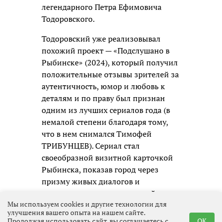
легендарного Петра Ефимовича
Тодоровского.
Тодоровский уже реализовывал
похожий проект — «Подслушано в
Рыбинске» (2024), который получил
положительные отзывы зрителей за
аутентичность, юмор и любовь к
деталям и по праву был признан
одним из лучших сериалов года (в
немалой степени благодаря тому,
что в нем снимался Тимофей
ТРИБУНЦЕВ). Сериал стал
своеобразной визитной карточкой
Рыбинска, показав город через
призму живых диалогов и
запоминающихся персонажей.
Мы используем cookies и другие технологии для
Теперь режиссёр переносит этот
улучшения вашего опыта на нашем сайте.
успешный формат в Выборг,
Продолжая использовать сайт, вы соглашаетесь с
OK