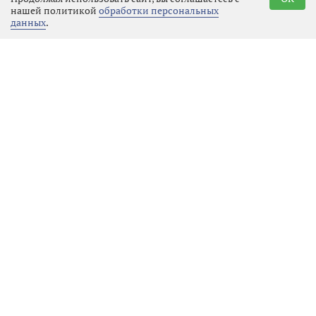
сохраняя стилистику и добавляя
нашей политикой
обработки персональных
данных
.
местный колорит.
Съёмочная группа работала на
знаковых локациях Выборга: в
местных магазинах, во дворах домов
на Южном Валу, возле гостиницы
«Дружба», на Крепостной улице.
Съёмки также проходили на
Пальцевских скалах
В сериале заняты известные актеры
Юлия ХЛЫНИНА, Артем БЫСТРОВ,
Николай ШРАЙБЕР, Евгения
ДМИТРИЕВА, Татьяна ОРЛОВА,
Сергей БЕЛЯЕВ.
«Подслушано в Выборге» обещает
стать тёплой, ироничной и очень
живой историей о городе и его