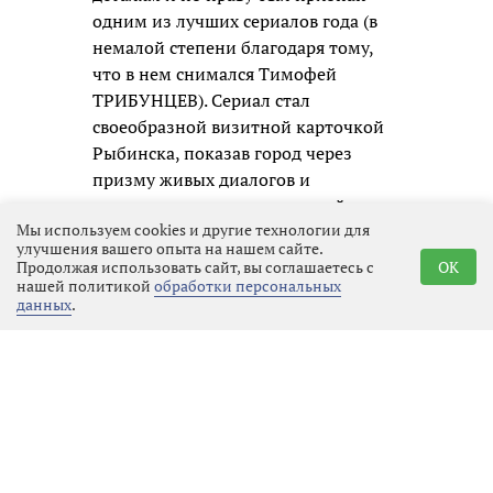
одним из лучших сериалов года (в
немалой степени благодаря тому,
что в нем снимался Тимофей
ТРИБУНЦЕВ). Сериал стал
своеобразной визитной карточкой
Рыбинска, показав город через
призму живых диалогов и
запоминающихся персонажей.
Мы используем cookies и другие технологии для
Теперь режиссёр переносит этот
улучшения вашего опыта на нашем сайте.
успешный формат в Выборг,
Продолжая использовать сайт, вы соглашаетесь с
OK
сохраняя стилистику и добавляя
нашей политикой
обработки персональных
данных
.
местный колорит.
Съёмочная группа работала на
знаковых локациях Выборга: в
местных магазинах, во дворах домов
на Южном Валу, возле гостиницы
«Дружба», на Крепостной улице.
Съёмки также проходили на