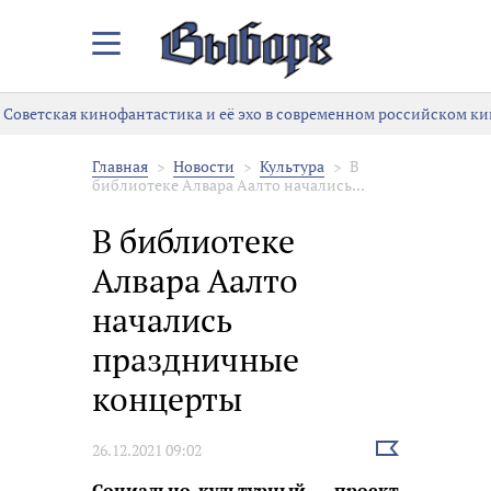
Закрыть/
Открыть
меню
Советская кинофантастика и её эхо в современном российском ки
Главная
Новости
Культура
В
библиотеке Алвара Аалто начались...
В библиотеке
Алвара Аалто
начались
праздничные
концерты
Выбрать
26.12.2021 09:02
новость
Социально-культурный проект