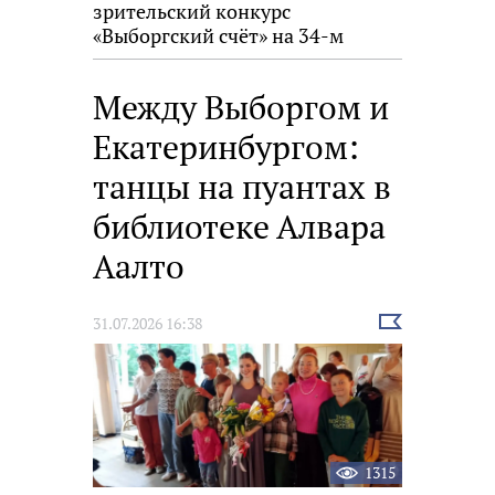
зрительский конкурс
«Выборгский счёт» на 34-м
фестивале «Окно в Европу»
Между Выборгом и
Екатеринбургом:
танцы на пуантах в
библиотеке Алвара
Аалто
Выбрать
31.07.2026 16:38
новость
1315