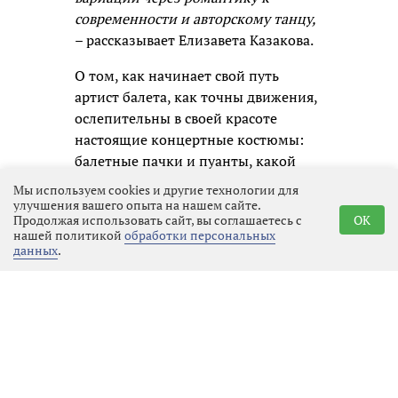
современности и авторскому танцу,
– рассказывает Елизавета Казакова.
О том, как начинает свой путь
артист балета, как точны движения,
ослепительны в своей красоте
настоящие концертные костюмы:
балетные пачки и пуанты, какой
труд стоит за этой лёгкостью и
Мы используем cookies и другие технологии для
невесомостью, о театрах
улучшения вашего опыта на нашем сайте.
Продолжая использовать сайт, вы соглашаетесь с
OK
Екатеринбурга, Санкт-Петербурга и
нашей политикой
обработки персональных
Москвы, и много ещё других тем
данных
.
затронули в ходе концерта мама с
дочкой.
Анастасия благодарна
Екатеринбургу:
– Сначала было непросто, но