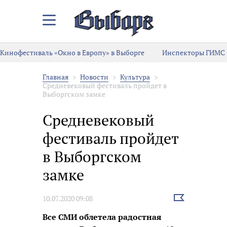
Закрыть/
Открыть
меню
Кинофестиваль «Окно в Европу» в Выборге
Инспекторы ГИМС 
Главная
Новости
Культура
Средневековый фестиваль пройдет в
Выборгском замке
Средневековый
фестиваль пройдет
в Выборгском
замке
Выбрать
10.07.2020 09:08
новость
Все СМИ облетела радостная