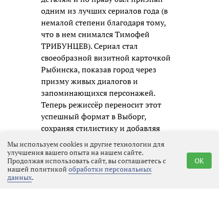
одним из лучших сериалов года (в
немалой степени благодаря тому,
что в нем снимался Тимофей
ТРИБУНЦЕВ). Сериал стал
своеобразной визитной карточкой
Рыбинска, показав город через
призму живых диалогов и
запоминающихся персонажей.
Теперь режиссёр переносит этот
успешный формат в Выборг,
сохраняя стилистику и добавляя
местный колорит.
Мы используем cookies и другие технологии для
улучшения вашего опыта на нашем сайте.
Съёмочная группа работала на
Продолжая использовать сайт, вы соглашаетесь с
OK
нашей политикой
обработки персональных
знаковых локациях Выборга: в
данных
.
местных магазинах, во дворах домов
на Южном Валу, возле гостиницы
«Дружба», на Крепостной улице.
Съёмки также проходили на