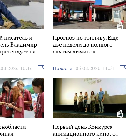
й писатель и
Прогноз по топливу. Еще
тель Владимир
две недели до полного
претендует на
снятия лимитов
Знание.Премия»
Выбрать
Выбрать
Новости
.08.2026 16:16
05.08.2026 14:51
новость
новость
енобласти
Первый день Конкурса
финал
анимационного кино: от