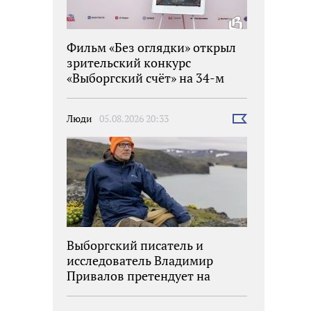
Фильм «Без оглядки» открыл
зрительский конкурс
«Выборгский счёт» на 34-м
фестивале «Окно в Европу»
Люди
05.08.2026 20:33
Выбрать
новость
Выборгский писатель и
исследователь Владимир
Привалов претендует на
награду «Знание.Премия»