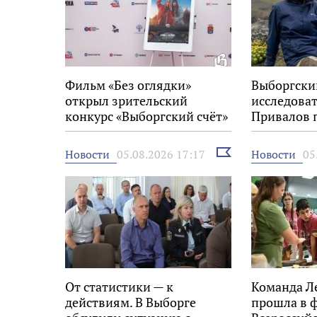
Фильм «Без оглядки»
Выборгски
открыл зрительский
исследова
конкурс «Выборгский счёт»
Привалов 
на 34-м фестивале «Окно в
награду «
Европу»
Выбрать
Новости
Новости
05.08.2026 17:17
05
новость
От статистики — к
Команда Л
действиям. В Выборге
прошла в 