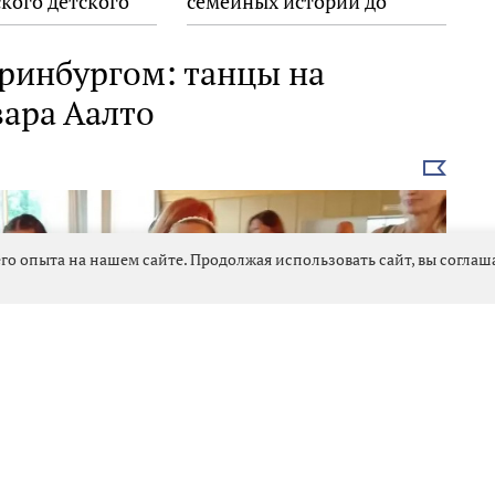
кого детского
семейных историй до
ского форума
взрослых размышлений
ринбургом: танцы на
вара Аалто
Выбрать
новость
го опыта на нашем сайте. Продолжая использовать сайт, вы согла