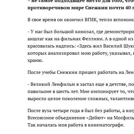
– не самое подходящее место для того, чт
противоречивом мире Снежкин почти 40 
В свое время он окончил ВГИК, тепло вспомин
- У нас был большой кинозал, где демонстриро
аншлаг как на фильмах Феллини. А в одной из
красовалась надпись: «Здесь жил Василий Шук
которых анализировал мою работу, указывал, гд
храню.
После учебы Снежкин пришел работать на Ле
- Великий Ленфильм я застал еще в детстве, по
павильоне в шесть лет. Мне импонирует то, ч
выросло целое поколение сложных, талантлив
После вуза четыре года я был без работы, а к
Всесоюзное объединение «Дебют» на Мосфильм
Так началась моя работа в кинематографе.