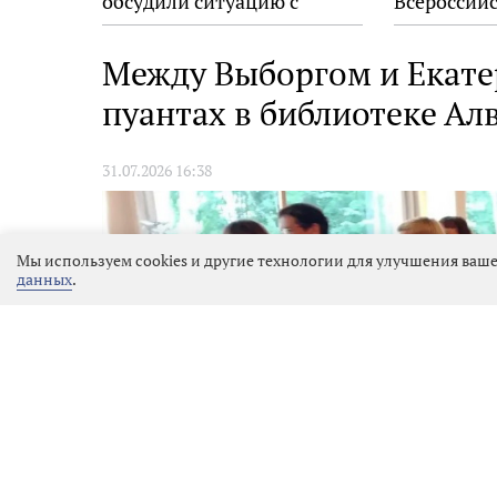
обсудили ситуацию с
Всероссийс
пожарами в
экологиче
муниципалитетах
Между Выборгом и Екате
пуантах в библиотеке Ал
31.07.2026 16:38
Мы используем cookies и другие технологии для улучшения ваше
данных
.