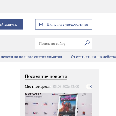
еграм
ий выпуск
Включить уведомления
Искать
В
е недели до полного снятия лимитов
От статистики — к дейст
Последние новости
Местное время
05.08.2026 22:00
Выбрать
новость