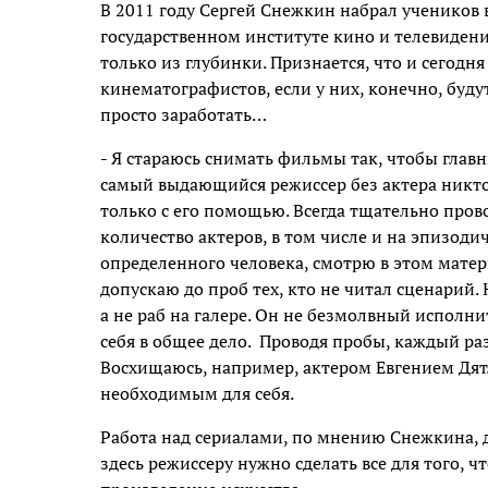
В 2011 году Сергей Снежкин набрал учеников
государственном институте кино и телевидени
только из глубинки. Признается, что и сегодн
кинематографистов, если у них, конечно, будут
просто заработать…
- Я стараюсь снимать фильмы так, чтобы глав
самый выдающийся режиссер без актера никто
только с его помощью. Всегда тщательно про
количество актеров, в том числе и на эпизоди
определенного человека, смотрю в этом мате
допускаю до проб тех, кто не читал сценарий. 
а не раб на галере. Он не безмолвный исполни
себя в общее дело. Проводя пробы, каждый раз
Восхищаюсь, например, актером Евгением Дятл
необходимым для себя.
Работа над сериалами, по мнению Снежкина, д
здесь режиссеру нужно сделать все для того, 