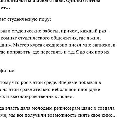
обы заниматься искусством. Однако в этом
лет…
ает студенческую пору:
вали студенческие работы, причем, каждый раз -
 комнат студенческого общежития, где я жил,
шин». Мастер курса ежедневно писал мне записки, в
е поправить, где переснять и т.д. Я до сих пор их
нфильм.
тому что рос в этой среде. Впервые побывал в
то на этой сравнительно небольшой площадке
ых и высоконравственных людей.
огда власть дала молодым режиссерам шанс и создала
е, мы все получили возможность снять свое кино…