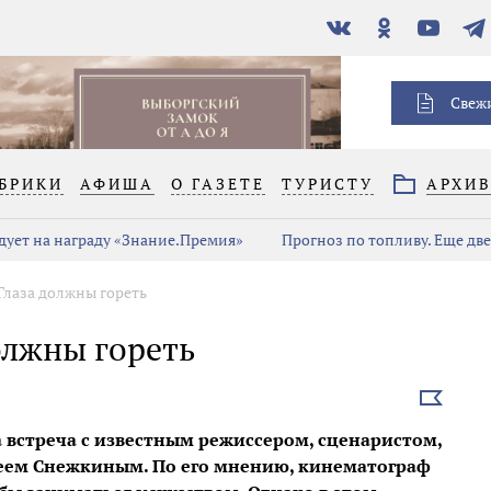
В
Одноклассники
YouTube
Тел
контакте
Свеж
БРИКИ
АФИША
О ГАЗЕТЕ
ТУРИСТУ
АРХИ
дует на награду «Знание.Премия»
Прогноз по топливу. Еще дв
Глаза должны гореть
олжны гореть
Выбрать
новость
 встреча с известным режиссером, сценаристом,
еем Снежкиным. По его мнению, кинематограф