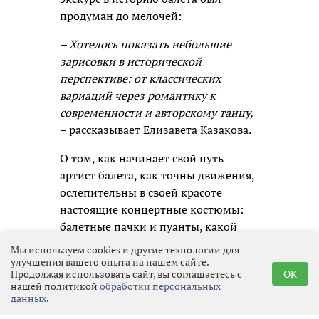
продуман до мелочей:
– Хотелось показать небольшие
зарисовки в исторической
перспективе: от классических
вариаций через романтику к
современности и авторскому танцу,
– рассказывает Елизавета Казакова.
О том, как начинает свой путь
артист балета, как точны движения,
ослепительны в своей красоте
настоящие концертные костюмы:
балетные пачки и пуанты, какой
труд стоит за этой лёгкостью и
Мы используем cookies и другие технологии для
невесомостью, о театрах
улучшения вашего опыта на нашем сайте.
Продолжая использовать сайт, вы соглашаетесь с
OK
Екатеринбурга, Санкт-Петербурга и
нашей политикой
обработки персональных
Москвы, и много ещё других тем
данных
.
затронули в ходе концерта мама с