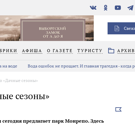
В
Одноклассники
YouTube
Тел
контакте
Свеж
БРИКИ
АФИША
О ГАЗЕТЕ
ТУРИСТУ
АРХИ
 на воде
Вода ошибок не прощает. И главная трагедия - когда 
о «Дачные сезоны»
ные сезоны»
Выбрать
новость
 сегодня предлагает парк Монрепо. Здесь