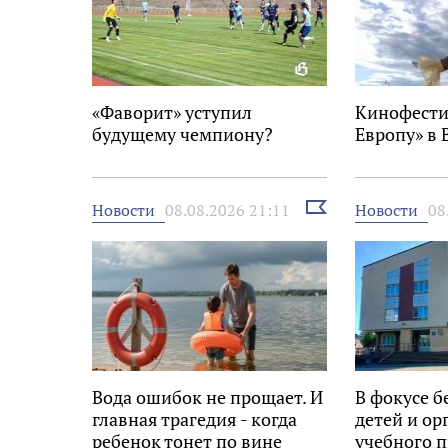
«Фаворит» уступил
Кинофести
будущему чемпиону?
Европу» в 
Выбрать
Новости
Новости
08.08.2026 21:11
08
новость
Вода ошибок не прощает. И
В фокусе б
главная трагедия - когда
детей и ор
ребенок тонет по вине
учебного п