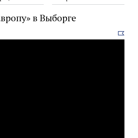
вропу» в Выборге
Выбрать
новость