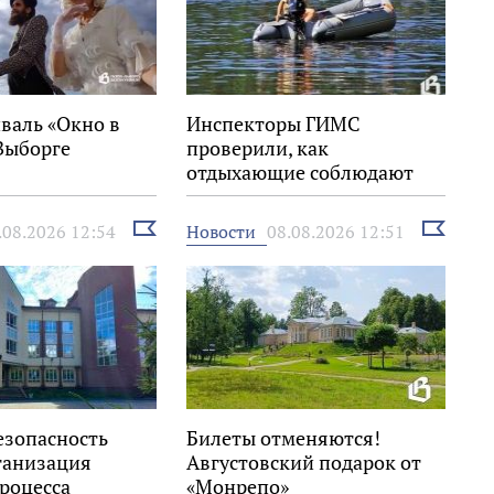
валь «Окно в
Инспекторы ГИМС
Выборге
проверили, как
отдыхающие соблюдают
правила на воде
Выбрать
Выбрать
Новости
.08.2026 12:54
08.08.2026 12:51
новость
новость
езопасность
Билеты отменяются!
ганизация
Августовский подарок от
роцесса
«Монрепо»