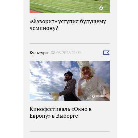
«Фаворит» уступил будущему
чемпиону?
Культура
08.08.2026 21:34
Выбрать
новость
Кинофестиваль «Окно в
Европу» в Выборге