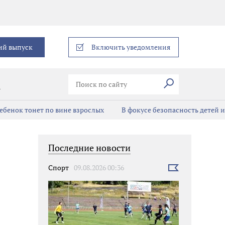
еграм
ий выпуск
Включить уведомления
Искать
В
ребенок тонет по вине взрослых
В фокусе безопасность детей 
Последние новости
Спорт
09.08.2026 00:36
Выбрать
новость