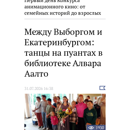
Первый день Конкурса
анимационного кино: от
семейных историй до взрослых
размышлений
Между Выборгом и
Екатеринбургом:
танцы на пуантах в
библиотеке Алвара
Аалто
Выбрать
31.07.2026 16:38
новость
1930