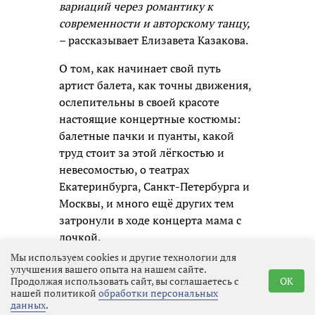
вариаций через романтику к
современности и авторскому танцу,
– рассказывает Елизавета Казакова.
О том, как начинает свой путь
артист балета, как точны движения,
ослепительны в своей красоте
настоящие концертные костюмы:
балетные пачки и пуанты, какой
труд стоит за этой лёгкостью и
невесомостью, о театрах
Екатеринбурга, Санкт-Петербурга и
Москвы, и много ещё других тем
затронули в ходе концерта мама с
дочкой.
Мы используем cookies и другие технологии для
Анастасия благодарна
улучшения вашего опыта на нашем сайте.
Продолжая использовать сайт, вы соглашаетесь с
OK
Екатеринбургу:
нашей политикой
обработки персональных
данных
.
– Сначала было непросто, но