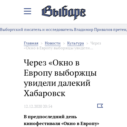
Закрыть/
Открыть
меню
Выборгский писатель и исследователь Владимир Привалов претен
Главная
Новости
Культура
Через
«Окно в Европу выборжцы увидели...
Через «Окно в
Европу выборжцы
увидели далекий
Хабаровск
Выбрать
12.12.2020 20:54
новость
В предпоследний день
кинофестиваля «Окно в Европу»