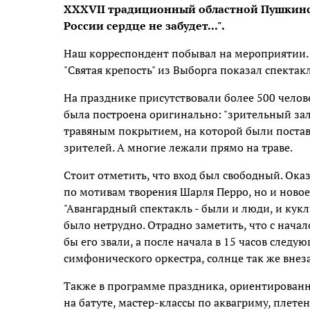
XXXVII традиционный областной Пушкинск
России сердце не забудет...".
Наш корреспондент побывал на мероприятии. 
"Святая крепость" из Выборга показал спектак
На празднике присутствовали более 500 чело
была построена оригинально: "зрительный зал
травяным покрытием, на которой были постав
зрителей. А многие лежали прямо на траве.
Стоит отметить, что вход был свободный. Оказ
по мотивам творения Шарля Перро, но и новое
"Авангардный спектакль - были и люди, и кукл
было нетрудно. Отрадно заметить, что с начал
бы его звали, а после начала в 15 часов след
симфонического оркестра, солнце так же внез
Также в программе праздника, ориентированно
на батуте, мастер-классы по аквагриму, плете