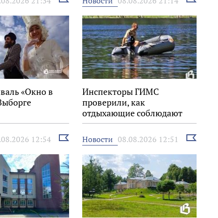
Новости
.08.2026 21:34
08.08.2026 21:14
новость
новость
валь «Окно в
Инспекторы ГИМС
Выборге
проверили, как
отдыхающие соблюдают
правила на воде
Выбрать
Выбрать
Новости
.08.2026 12:54
08.08.2026 12:51
новость
новость