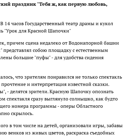
ий праздник "Тебя ж, как первую любовь,
В 14 часов Государственный театр драмы и кукол
ль "Урок для Красной Шапочки"
век, причем сцена недалеко от Водонапорной башни
" представлял собою площадку с естественным
лены большие "пуфы" - для удобства сидения
алось, что зрителям понравился не только спектакль
 прочтение и интерпретация известной сказки.
ы", - делятся зрители. Красную Шапочку опознать
ом спектакля сразу выглянуло солнышко, как будто
ующего номера программы - оперы Областного
апно скрылось.
го в том числе на детей, организовали игры, забавы
нию венков из живых цветов, раскраска съедобных