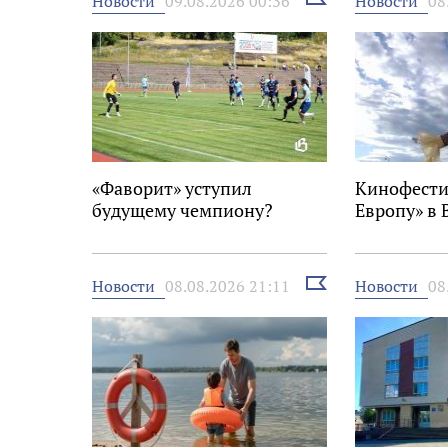
Новости
Новости
09.08.2026 00:36
08
новость
«Фаворит» уступил
Кинофести
будущему чемпиону?
Европу» в 
Выбрать
Новости
Новости
08.08.2026 21:11
08
новость