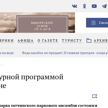
В
Одноклассники
YouTube
Тел
контакте
Свеж
БРИКИ
АФИША
О ГАЗЕТЕ
ТУРИСТУ
АРХИ
 на воде
Вода ошибок не прощает. И главная трагедия - когда 
...
ьтурной программой
не
Выбрать
новость
парка гатчинского паркового ансамбля состоялся