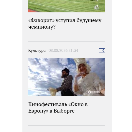
«Фаворит» уступил будущему
чемпиону?
Культура
08.08.2026 21:34
Выбрать
новость
Кинофестиваль «Окно в
Европу» в Выборге