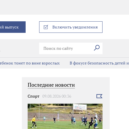
еграм
ий выпуск
Включить уведомления
Искать
В
ребенок тонет по вине взрослых
В фокусе безопасность детей 
Последние новости
Спорт
09.08.2026 00:36
Выбрать
новость