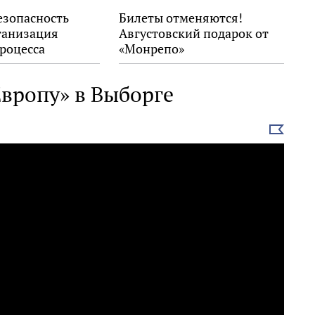
езопасность
Билеты отменяются!
ганизация
Августовский подарок от
роцесса
«Монрепо»
вропу» в Выборге
Выбрать
новость