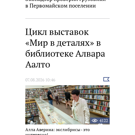
в Первомайском поселении
Цикл выставок
«Мир в деталях» в
библиотеке Алвара
Аалто
Выбрать
07.08.2026 10:46
новость
4122
Алла Аверина: экслибрисы - это
интересно!