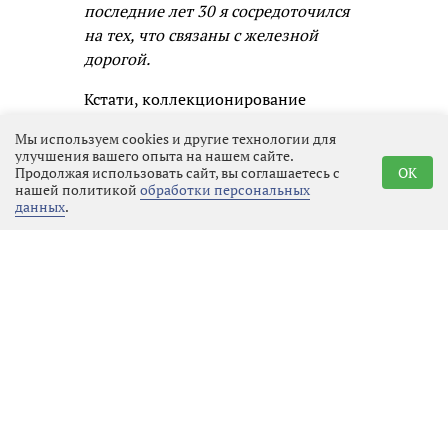
последние лет 30 я сосредоточился
на тех, что связаны с железной
дорогой.
Кстати, коллекционирование
разноплановых предметов,
Мы используем cookies и другие технологии для
объединенных одной темой,
улучшения вашего опыта на нашем сайте.
называется аналогофилией.
Продолжая использовать сайт, вы соглашаетесь с
OK
нашей политикой
обработки персональных
данных
.
Год назад, когда формировался план
работы библиотеки Алвара Аалто на
2026 год, Михаил Адрианович
предложил тему коллекций. Идею
поддержали заведующая
абонементом Татьяна НАГАЕВА и
директор библиотеки Елена
РОГОЗИНА. Составить проект
экспозиции Дубайлову помогала
библиотекарь абонемента Светлана,