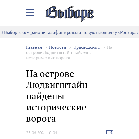
Закрыть/
Открыть
меню
В Выборгском районе газифицировали новую площадку «Роскара»
Главная
Новости
Краеведение
На
острове Людвигштайн найдены
исторические ворота
На острове
Людвигштайн
найдены
исторические
ворота
Выбрать
23.06.2021 10:04
новость