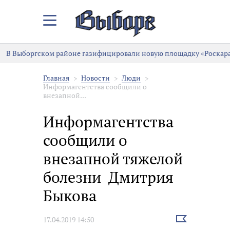
Закрыть/
Открыть
меню
В Выборгском районе газифицировали новую площадку «Роскара
Главная
Новости
Люди
Информагентства сообщили о
внезапной...
Информагентства
сообщили о
внезапной тяжелой
болезни Дмитрия
Быкова
Выбрать
17.04.2019 14:50
новость