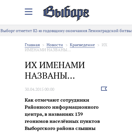
Закрыть/
Открыть
меню
Выборг отметит 82-ю годовщину окончания Ленинградской битвы
Главная
Новости
Краеведение
ИХ
ИМЕНАМИ НАЗВАНЫ…
ИХ ИМЕНАМИ
НАЗВАНЫ…
Выбрать
30.04.2015 00:00
новость
Как отмечают сотрудники
Районного информационного
центра, в названиях 139
геонимов населённых пунктов
Выборгского района слышны