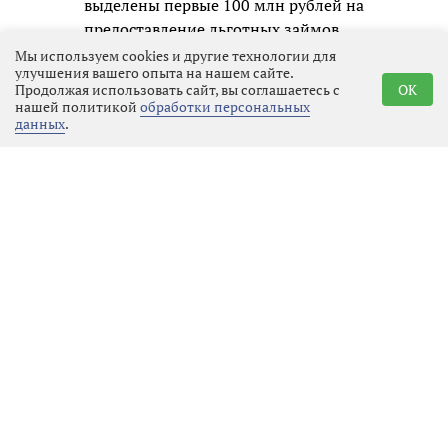
выделены первые 100 млн рублей на
предоставление льготных займов.
Средства носят целевой характер и
Мы используем cookies и другие технологии для
улучшения вашего опыта на нашем сайте.
направляются на пополнение
Продолжая использовать сайт, вы соглашаетесь с
OK
оборотных средств и восстановление
нашей политикой
обработки персональных
данных
.
товарных запасов. Установлены
пониженная процентная ставка и
ускоренная процедура оформления.
Для заявителей с недостаточным
обеспечением предусмотрено
поручительство региональной
гарантийной организации – до 30%
от суммы сделки.
Ведётся проработка совместных
кредитных программ с
крупнейшими банками. Кроме того,
областные структуры поддержки
уже ввели шестимесячные