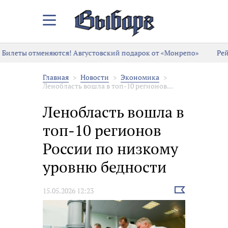
Закрыть/
Открыть
меню
Билеты отменяются! Августовский подарок от «Монрепо»
Рей
Главная
Новости
Экономика
Ленобласть вошла в топ-10 регионов...
Ленобласть вошла в
топ-10 регионов
России по низкому
уровню бедности
Выбрать
15.05.2026 12:23
новость