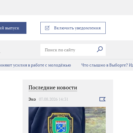
еграм
ий выпуск
Включить уведомления
Искать
В
иняют усилия в работе с молодёжью
Что слышно в Выборге? И
Последние новости
Эко
07.08.2026 14:31
Выбрать
новость