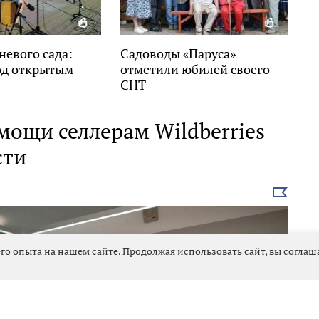
невого сада:
Садоводы «Паруса»
од открытым
отметили юбилей своего
СНТ
мощи селлерам Wildberries
сти
Выбрать
новость
го опыта на нашем сайте. Продолжая использовать сайт, вы согла