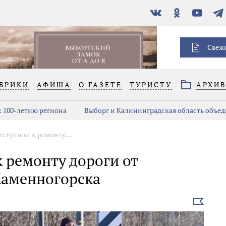
В
Одноклассники
YouTube
Тел
контакте
Свеж
БРИКИ
АФИША
О ГАЗЕТЕ
ТУРИСТУ
АРХИ
 100-летию региона
Выборг и Калининградская область объед
тупили к ремонту...
 ремонту дороги от
Каменногорска
Выбрать
новость