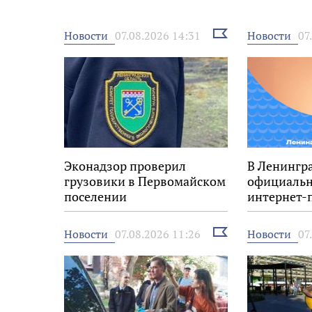
Выбрать
Новости
Новости
07.08.2026 14:31
07
новость
Эконадзор проверил
В Ленингр
грузовики в Первомайском
официальн
поселении
интернет-п
летию рег
Выбрать
Новости
Новости
07.08.2026 11:26
07
новость