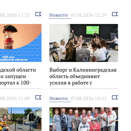
Выбрать
Выбрать
Новости
.08.2026 12:32
07.08.2026 12:29
новость
новость
адской области
Выборг и Калининградская
о запущен
область объединяют
ортал к 100-
усилия в работе с
иона
молодёжью
Выбрать
Выбрать
Новости
.08.2026 11:09
07.08.2026 10:52
новость
новость