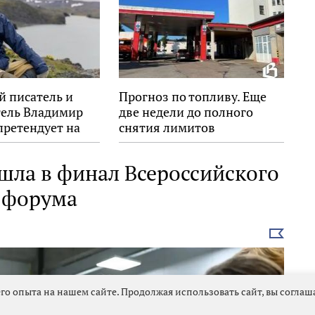
й писатель и
Прогноз по топливу. Еще
тель Владимир
две недели до полного
претендует на
снятия лимитов
Знание.Премия»
шла в финал Всероссийского
о форума
Выбрать
новость
го опыта на нашем сайте. Продолжая использовать сайт, вы согла