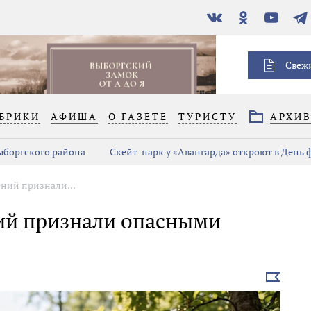
В
Одноклассники
YouTube
Тел
контакте
Свеж
БРИКИ
АФИША
О ГАЗЕТЕ
ТУРИСТУ
АРХИ
Выборгского района
Скейт-парк у «Авангарда» откроют в День
ений признали...
ний признали опасными
Выбрать
новость