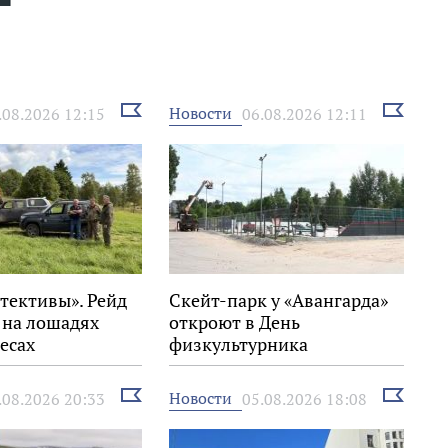
Выбрать
Выбрать
Новости
.08.2026 12:15
06.08.2026 12:11
новость
новость
тективы». Рейд
Скейт-парк у «Авангарда»
 на лошадях
откроют в День
есах
физкультурника
го района
Выбрать
Выбрать
Новости
.08.2026 20:33
05.08.2026 18:08
новость
новость