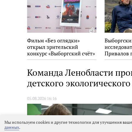
Фильм «Без оглядки»
Выборгски
открыл зрительский
исследова
конкурс «Выборгский счёт»
Привалов 
на 34-м фестивале «Окно в
награду «
Европу»
Команда Ленобласти про
детского экологическог
05.08.2026 16:16
Мы используем cookies и другие технологии для улучшения ваше
данных
.