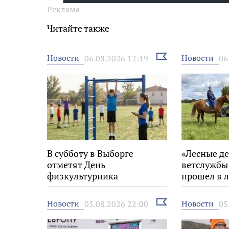
Реклама
Читайте также
Выбрать
Новости
Новости
06.08.2026 12:19
06
новость
В субботу в Выборге
«Лесные де
отметят День
ветслужбы
физкультурника
прошел в л
Выборгско
Выбрать
Новости
Новости
05.08.2026 22:00
05
новость