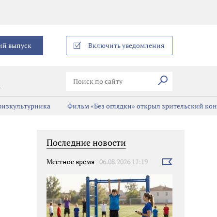
еграм
ий выпуск
Включить уведомления
Искать
В
 физкультурника
Фильм «Без оглядки» открыл зрительский кон
Последние новости
Местное время
06.08.2026 12:19
Выбрать
новость