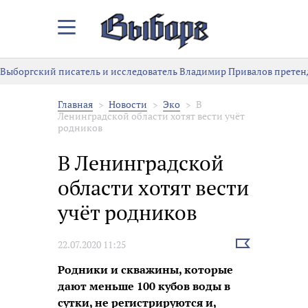
Закрыть/
Открыть
меню
Выборгский писатель и исследователь Владимир Привалов претен
Главная
Новости
Эко
В
Ленинградской области хотят вести учёт
родников
В Ленинградской
области хотят вести
учёт родников
Выбрать
22.07.2020 11:25
новость
Родники и скважины, которые
дают меньше 100 кубов воды в
сутки, не регистрируются и,