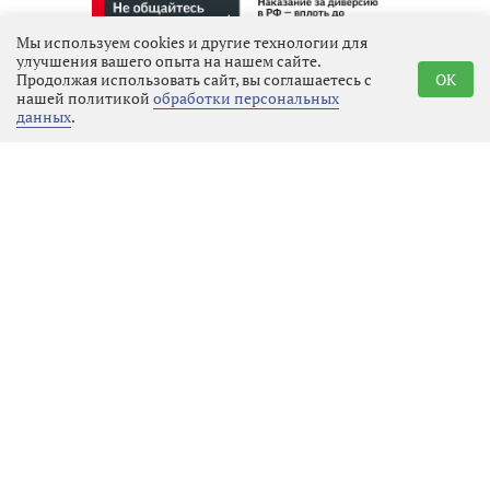
Мы используем cookies и другие технологии для
Реклама
улучшения вашего опыта на нашем сайте.
Продолжая использовать сайт, вы соглашаетесь с
OK
нашей политикой
обработки персональных
данных
.
Последние новости
Общество
10.08.2026 02:03
Выбрать
новость
Броня крепка, история жива: в
«Куутерселькя 1944» состоялся
фестиваль реконструкции
Местное время
09.08.2026 21:20
Выбрать