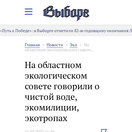
Закрыть/
Открыть
меню
ь к Победе»: в Выборге отметили 82-ю годовщину окончания Лени
Главная
Новости
Эко
На
областном экологическом совете...
На областном
экологическом
совете говорили о
чистой воде,
экомилиции,
экотропах
Выбрать
11.02.2022 11:40