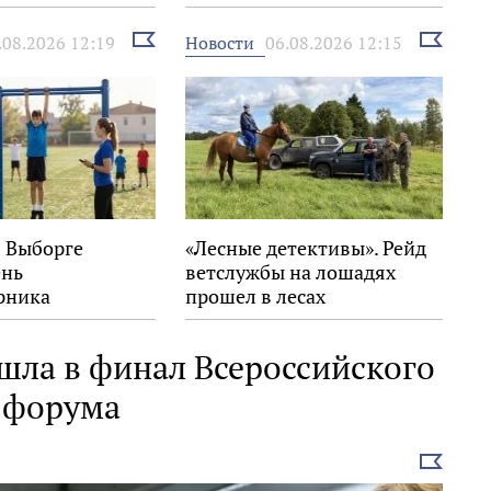
экстремизма
Выбрать
Выбрать
Новости
.08.2026 12:19
06.08.2026 12:15
новость
новость
в Выборге
«Лесные детективы». Рейд
ень
ветслужбы на лошадях
рника
прошел в лесах
Выборгского района
шла в финал Всероссийского
о форума
Выбрать
новость