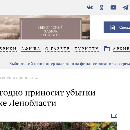
В
Одноклассники
YouTube
Тел
контакте
Свеж
БРИКИ
АФИША
О ГАЗЕТЕ
ТУРИСТУ
АРХИ
Выборгский пенсионер задержан за финансирование экстре
жегодно приносит...
егодно приносит убытки
ке Ленобласти
Выбрать
новость