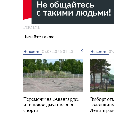
Реклама
Читайте также
Выбрать
Новости
Новости
07.08.2026 01:23
07
новость
Перемены на «Авангарде»
Выборг от
или новое дыхание для
годовщину
спорта
Ленинград