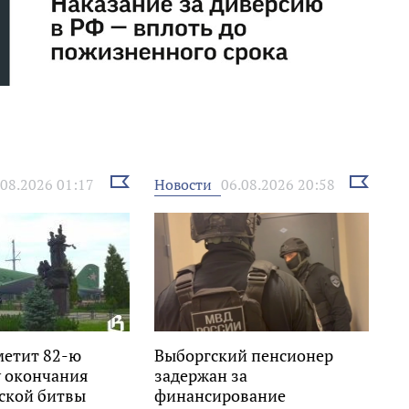
Выбрать
Выбрать
Новости
.08.2026 01:17
06.08.2026 20:58
новость
новость
метит 82-ю
Выборгский пенсионер
 окончания
задержан за
ской битвы
финансирование