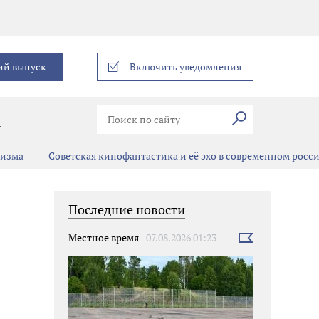
еграм
ий выпуск
Включить уведомления
Искать
В
мизма
Советская кинофантастика и её эхо в современном росс
Последние новости
Местное время
07.08.2026 01:23
Выбрать
новость