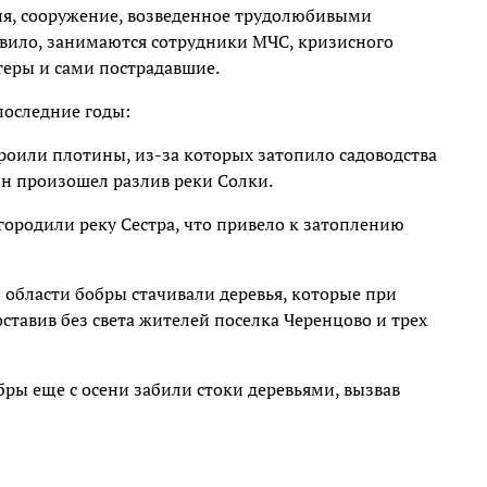
ия, сооружение, возведенное трудолюбивыми
авило, занимаются сотрудники МЧС, кризисного
теры и сами пострадавшие.
последние годы:
роили плотины, из-за которых затопило садоводства
тин произошел разлив реки Солки.
городили реку Сестра, что привело к затоплению
 области бобры стачивали деревья, которые при
тавив без света жителей поселка Черенцово и трех
бры еще с осени забили стоки деревьями, вызвав