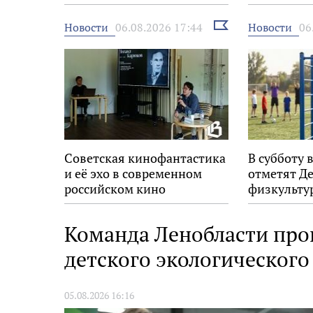
Выбрать
Новости
Новости
06.08.2026 17:44
06
новость
Советская кинофантастика
В субботу 
и её эхо в современном
отметят Д
российском кино
физкульту
Команда Ленобласти про
детского экологическог
05.08.2026 16:16