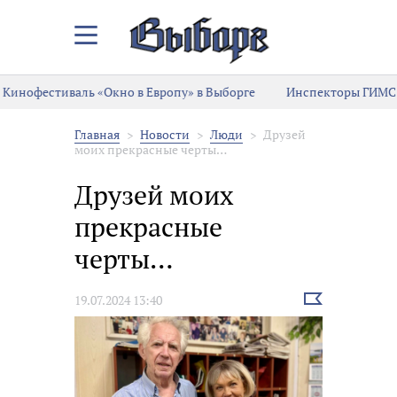
Закрыть/
Открыть
меню
Кинофестиваль «Окно в Европу» в Выборге
Инспекторы ГИМС 
Главная
Новости
Люди
Друзей
моих прекрасные черты…
Друзей моих
прекрасные
черты…
Выбрать
19.07.2024 13:40
новость