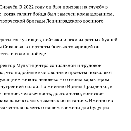
вачёв. В 2022 году он был призван на службу в
, когда талант бойца был замечен командованием,
 творческой бригады Ленинградского военного
треты сослуживцев, пейзажи и эскизы ратных будней
я Сивачёва, в портреты боевых товарищей он
тва и воли к победе.
иректор Мультицентра социальной и трудовой
ла, что подобные выставочные проекты позволяют
ужащий» живого человека – со своим характером,
внутренней силой. По мнению Ирины Дрозденко, в
ценное: человечность, достоинство, воинское
еком даже в самых тяжелых испытаниях. Именно из
тся честная память о нашем времени для будущих