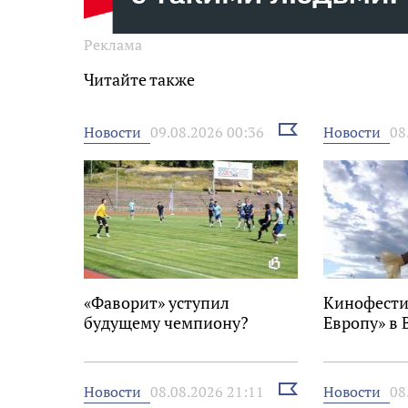
Реклама
Читайте также
Выбрать
Новости
Новости
09.08.2026 00:36
08
новость
«Фаворит» уступил
Кинофести
будущему чемпиону?
Европу» в 
Выбрать
Новости
Новости
08.08.2026 21:11
08
новость