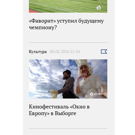
«Фаворит» уступил будущему
чемпиону?
Культура
08.08.2026 21:34
Выбрать
новость
Кинофестиваль «Окно в
Европу» в Выборге