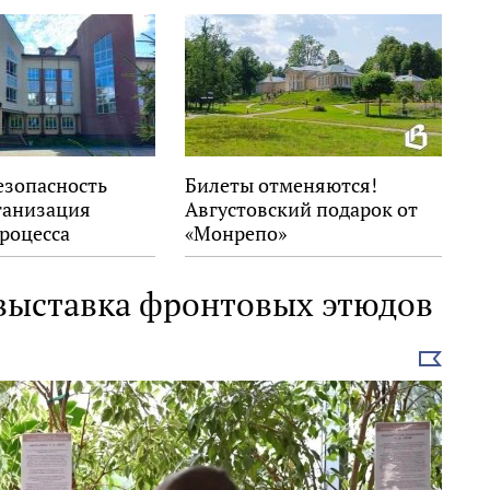
езопасность
Билеты отменяются!
ганизация
Августовский подарок от
роцесса
«Монрепо»
 выставка фронтовых этюдов
Выбрать
новость