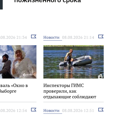
Выбрать
Выбрать
Новости
.08.2026 21:34
08.08.2026 21:14
новость
новость
валь «Окно в
Инспекторы ГИМС
Выборге
проверили, как
отдыхающие соблюдают
правила на воде
Выбрать
Выбрать
Новости
.08.2026 12:54
08.08.2026 12:51
новость
новость