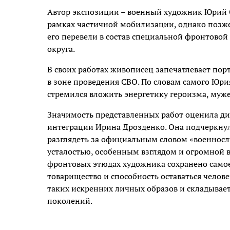
Автор экспозиции – военный художник Юрий Си
рамках частичной мобилизации, однако позже
его перевели в состав специальной фронтовой
округа.
В своих работах живописец запечатлевает пор
в зоне проведения СВО. По словам самого Юри
стремился вложить энергетику героизма, мужес
Значимость представленных работ оценила д
интеграции Ирина Дрозденко. Она подчеркну
разглядеть за официальным словом «военносл
усталостью, особенным взглядом и огромной 
фронтовых этюдах художника сохранено самое 
товарищество и способность оставаться челов
таких искренних личных образов и складывае
поколений.