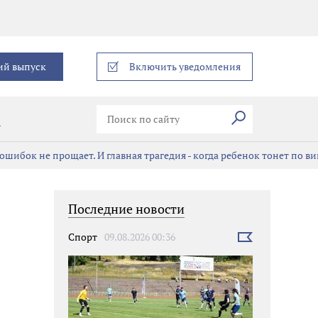
еграм
ий выпуск
Включить уведомления
Искать
В
ошибок не прощает. И главная трагедия - когда ребенок тонет по в
Последние новости
Спорт
09.08.2026 00:36
Выбрать
новость