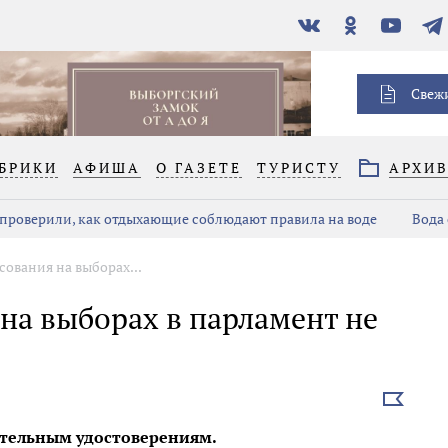
В
Одноклассники
YouTube
Тел
контакте
Свеж
БРИКИ
АФИША
О ГАЗЕТЕ
ТУРИСТУ
АРХИ
проверили, как отдыхающие соблюдают правила на воде
Вода 
ования на выборах...
на выборах в парламент не
Выбрать
новость
ительным удостоверениям.