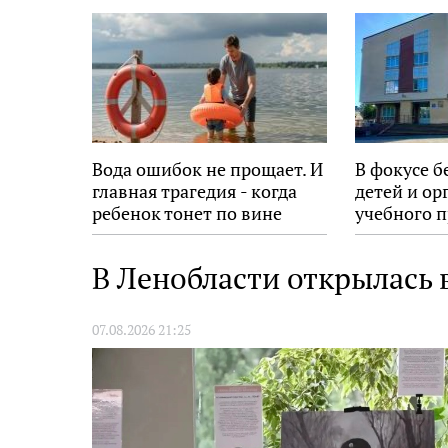
Вода ошибок не прощает. И
В фокусе б
главная трагедия - когда
детей и ор
ребенок тонет по вине
учебного п
взрослых
В Ленобласти открылась
07.08.2026 21:25