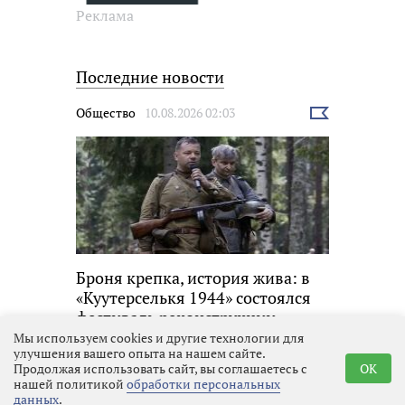
Реклама
Последние новости
Общество
10.08.2026 02:03
Выбрать
новость
Броня крепка, история жива: в
«Куутерселькя 1944» состоялся
фестиваль реконструкции
Мы используем cookies и другие технологии для
улучшения вашего опыта на нашем сайте.
Продолжая использовать сайт, вы соглашаетесь с
OK
Местное время
09.08.2026 21:20
Выбрать
нашей политикой
обработки персональных
новость
данных
.