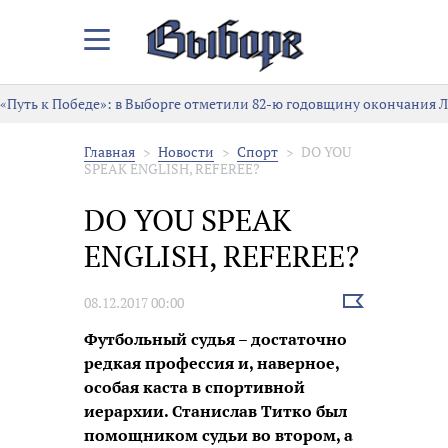
Закрыть/
Открыть
меню
«Путь к Победе»: в Выборге отметили 82-ю годовщину окончания 
Главная
Новости
Спорт
DO YOU
SPEAK ENGLISH, REFEREE?
DO YOU SPEAK
ENGLISH, REFEREE?
Выбрать
08.12.2017 00:00
новость
Футбольный судья – достаточно
редкая профессия и, наверное,
особая каста в спортивной
иерархии. Станислав Титко был
помощником судьи во втором, а