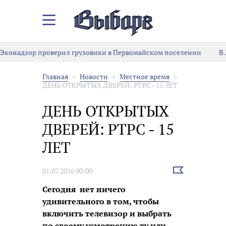
Закрыть/
Открыть
меню
надзор проверил грузовики в Первомайском поселении
В Лен
Главная
Новости
Местное время
ДЕНЬ ОТКРЫТЫХ ДВЕРЕЙ: РТРС - 15 ЛЕТ
ДЕНЬ ОТКРЫТЫХ
ДВЕРЕЙ: РТРС - 15
ЛЕТ
Выбрать
01.07.2016 00:00
новость
Сегодня нет ничего
удивительного в том, чтобы
включить телевизор и выбрать
по своему усмотрению ту или