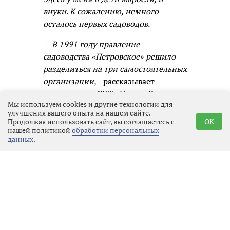
внуки. К сожалению, немного
осталось первых садоводов.
— В 1991 году правление
садоводства «Петровское» решило
разделиться на три самостоятельных
организации,
- рассказывает
председатель СНТ «Парус» Ольга
Мы используем cookies и другие технологии для
ИППОЛИТОВА. –
Одну из них, в
улучшения вашего опыта на нашем сайте.
которую входили военнослужащие
Продолжая использовать сайт, вы соглашаетесь с
OK
морского учебного отряда, назвали
нашей политикой
обработки персональных
данных
.
«Парус». Понятно почему, ведь
моряки ассоциируются с
романтикой, водными просторами,
кораблями. Ветер наполняет паруса
и гонит корабль вперёд! В 1993 году
первые члены садоводства получили
свидетельства о собственности.
Время идёт, ветеранов у нас осталось