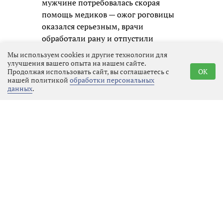
мужчине потребовалась скорая
помощь медиков — ожог роговицы
оказался серьезным, врачи
обработали рану и отпустили
пациента на амбулаторное лечение,
Мы используем cookies и другие технологии для
зафиксировав факт нападения.
улучшения вашего опыта на нашем сайте.
Продолжая использовать сайт, вы соглашаетесь с
OK
нашей политикой
обработки персональных
Полицейские приняли меры к
данных
.
розыску и задержанию молодого
человека незамедлительно.
Оперативники вышли на след
«девятки» уже в тот же день. В
поселке Новинка, который
находится всего в 20 минутах езды
от места преступления, они
задержали 20-летнего водителя. У
парня изъяли газовый баллончик,
который он так опрометчиво
применил в пылу ссоры.