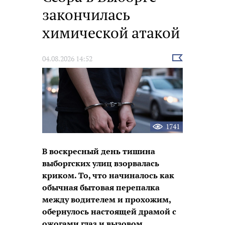
закончилась
химической атакой
Выбрать
04.08.2026 14:52
новость
1741
В воскресный день тишина
выборгских улиц взорвалась
криком. То, что начиналось как
обычная бытовая перепалка
между водителем и прохожим,
обернулось настоящей драмой с
ожогами глаз и вызовом