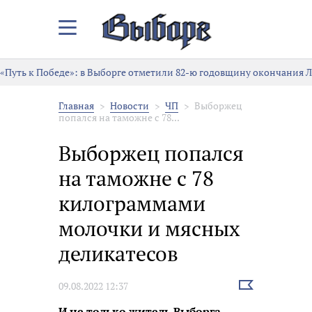
Закрыть/
Открыть
меню
«Путь к Победе»: в Выборге отметили 82-ю годовщину окончания 
Главная
Новости
ЧП
Выборжец
попался на таможне с 78...
Выборжец попался
на таможне с 78
килограммами
молочки и мясных
деликатесов
Выбрать
09.08.2022 12:37
новость
И не только житель Выборга