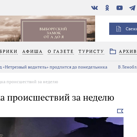
В
Одноклассники
YouTube
Тел
контакте
Свеж
БРИКИ
АФИША
О ГАЗЕТЕ
ТУРИСТУ
АРХИ
д «Нетрезвый водитель» продлится до понедельника
В Ленобл
дка происшествий за неделю
ка происшествий за неделю
Выбрать
новость