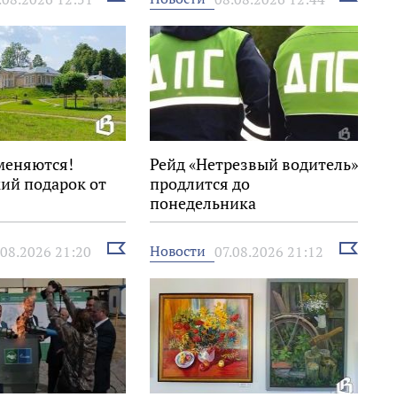
новость
новость
меняются!
Рейд «Нетрезвый водитель»
ий подарок от
продлится до
понедельника
Выбрать
Выбрать
Новости
.08.2026 21:20
07.08.2026 21:12
новость
новость