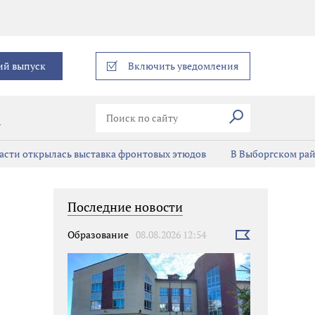
еграм
ий выпуск
Включить уведомления
Искать
В
асти открылась выставка фронтовых этюдов
В Выборгском ра
Последние новости
Образование
08.08.2026 12:54
Выбрать
новость