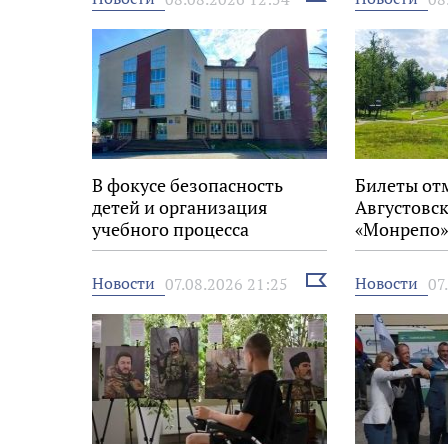
новость
В фокусе безопасность
Билеты от
детей и организация
Августовск
учебного процесса
«Монрепо»
Выбрать
Новости
Новости
07.08.2026 21:25
07
новость