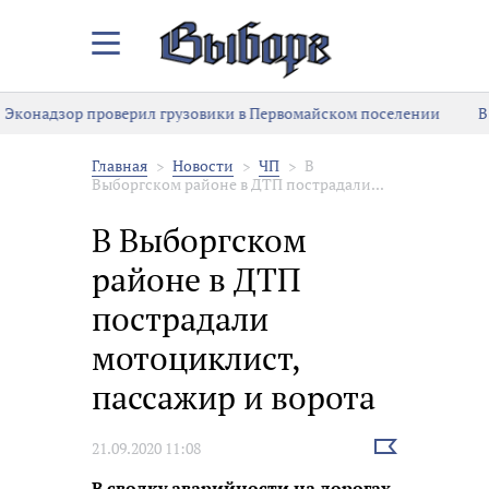
Закрыть/
Открыть
меню
Эконадзор проверил грузовики в Первомайском поселении
В
Главная
Новости
ЧП
В
Выборгском районе в ДТП пострадали...
В Выборгском
районе в ДТП
пострадали
мотоциклист,
пассажир и ворота
Выбрать
21.09.2020 11:08
новость
В сводку аварийности на дорогах