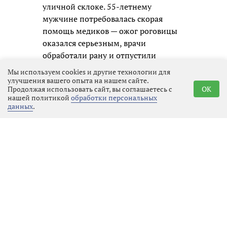
уличной склоке. 55-летнему
мужчине потребовалась скорая
помощь медиков — ожог роговицы
оказался серьезным, врачи
обработали рану и отпустили
пациента на амбулаторное лечение,
Мы используем cookies и другие технологии для
зафиксировав факт нападения.
улучшения вашего опыта на нашем сайте.
Продолжая использовать сайт, вы соглашаетесь с
OK
нашей политикой
обработки персональных
Полицейские приняли меры к
данных
.
розыску и задержанию молодого
человека незамедлительно.
Оперативники вышли на след
«девятки» уже в тот же день. В
поселке Новинка, который
находится всего в 20 минутах езды
от места преступления, они
задержали 20-летнего водителя. У
парня изъяли газовый баллончик,
который он так опрометчиво