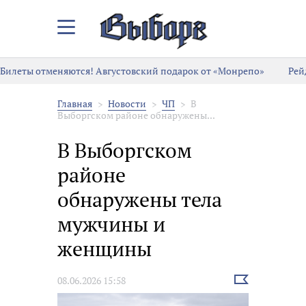
Закрыть/
Открыть
меню
Билеты отменяются! Августовский подарок от «Монрепо»
Рей
Главная
Новости
ЧП
В
Выборгском районе обнаружены...
В Выборгском
районе
обнаружены тела
мужчины и
женщины
Выбрать
08.06.2026 15:58
новость