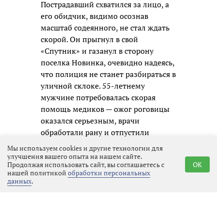
Пострадавший схватился за лицо, а
его обидчик, видимо осознав
масштаб содеянного, не стал ждать
скорой. Он прыгнул в свой
«Спутник» и газанул в сторону
поселка Новинка, очевидно надеясь,
что полиция не станет разбираться в
уличной склоке. 55-летнему
мужчине потребовалась скорая
помощь медиков — ожог роговицы
оказался серьезным, врачи
обработали рану и отпустили
пациента на амбулаторное лечение,
Мы используем cookies и другие технологии для
зафиксировав факт нападения.
улучшения вашего опыта на нашем сайте.
Продолжая использовать сайт, вы соглашаетесь с
OK
нашей политикой
обработки персональных
Полицейские приняли меры к
данных
.
розыску и задержанию молодого
человека незамедлительно.
Оперативники вышли на след