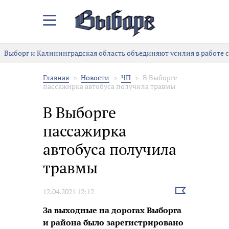
Закрыть/
Открыть
меню
Выборг и Калининградская область объединяют усилия в работе 
Главная
Новости
ЧП
В Выборге
пассажирка автобуса получила травмы
В Выборге
пассажирка
автобуса получила
травмы
Выбрать
12.04.2021 12:12
новость
За выходные на дорогах Выборга
и района было зарегистрировано