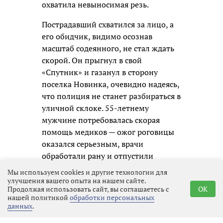
охватила невыносимая резь.
Пострадавший схватился за лицо, а
его обидчик, видимо осознав
масштаб содеянного, не стал ждать
скорой. Он прыгнул в свой
«Спутник» и газанул в сторону
поселка Новинка, очевидно надеясь,
что полиция не станет разбираться в
уличной склоке. 55-летнему
мужчине потребовалась скорая
помощь медиков — ожог роговицы
оказался серьезным, врачи
обработали рану и отпустили
пациента на амбулаторное лечение,
Мы используем cookies и другие технологии для
зафиксировав факт нападения.
улучшения вашего опыта на нашем сайте.
Продолжая использовать сайт, вы соглашаетесь с
OK
нашей политикой
обработки персональных
Полицейские приняли меры к
данных
.
розыску и задержанию молодого