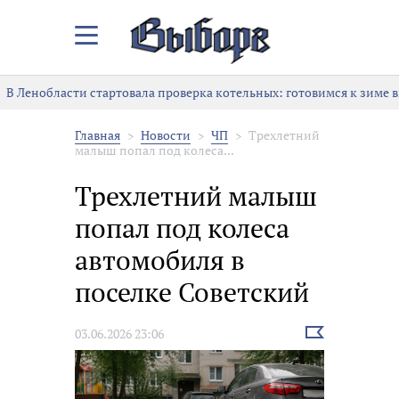
Закрыть/
Открыть
меню
В Ленобласти стартовала проверка котельных: готовимся к зиме в
Главная
Новости
ЧП
Трехлетний
малыш попал под колеса...
Трехлетний малыш
попал под колеса
автомобиля в
поселке Советский
Выбрать
03.06.2026 23:06
новость