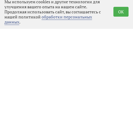
Мы используем cookies и другие технологии для
зафиксировав факт нападения.
улучшения вашего опыта на нашем сайте.
Продолжая использовать сайт, вы соглашаетесь с
OK
нашей политикой
обработки персональных
Полицейские приняли меры к
данных
.
розыску и задержанию молодого
человека незамедлительно.
Оперативники вышли на след
«девятки» уже в тот же день. В
поселке Новинка, который
находится всего в 20 минутах езды
от места преступления, они
задержали 20-летнего водителя. У
парня изъяли газовый баллончик,
который он так опрометчиво
применил в пылу ссоры.
Сейчас молодой человек, возможно,
уже сотню раз пожалел о содеянном.
Вместо того чтобы разъехаться с
миром, он получил статус