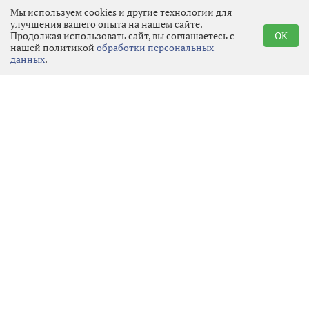
пациента на амбулаторное лечение,
Мы используем cookies и другие технологии для
зафиксировав факт нападения.
улучшения вашего опыта на нашем сайте.
Продолжая использовать сайт, вы соглашаетесь с
OK
нашей политикой
обработки персональных
Полицейские приняли меры к
данных
.
розыску и задержанию молодого
человека незамедлительно.
Оперативники вышли на след
«девятки» уже в тот же день. В
поселке Новинка, который
находится всего в 20 минутах езды
от места преступления, они
задержали 20-летнего водителя. У
парня изъяли газовый баллончик,
который он так опрометчиво
применил в пылу ссоры.
Сейчас молодой человек, возможно,
уже сотню раз пожалел о содеянном.
Вместо того чтобы разъехаться с