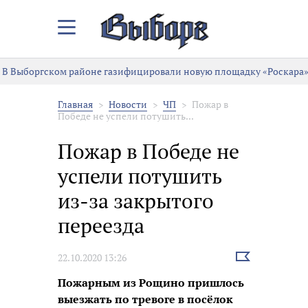
Закрыть/
Открыть
меню
В Выборгском районе газифицировали новую площадку «Роскара»
Главная
Новости
ЧП
Пожар в
Победе не успели потушить...
Пожар в Победе не
успели потушить
из-за закрытого
переезда
Выбрать
22.10.2020 13:26
новость
Пожарным из Рощино пришлось
выезжать по тревоге в посёлок