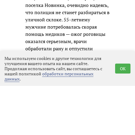
поселка Новинка, очевидно надеясь,
что полиция не станет разбираться в
уличной склоке. 55-летнему
мужчине потребовалась скорая
помощь медиков — ожог роговицы
оказался серьезным, врачи
обработали рану и отпустили
пациента на амбулаторное лечение,
Мы используем cookies и другие технологии для
зафиксировав факт нападения.
улучшения вашего опыта на нашем сайте.
Продолжая использовать сайт, вы соглашаетесь с
OK
нашей политикой
обработки персональных
Полицейские приняли меры к
данных
.
розыску и задержанию молодого
человека незамедлительно.
Оперативники вышли на след
«девятки» уже в тот же день. В
поселке Новинка, который
находится всего в 20 минутах езды
от места преступления, они
задержали 20-летнего водителя. У