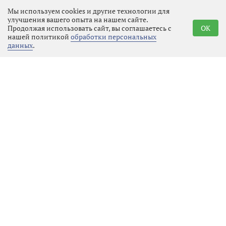
пациента на амбулаторное лечение,
Мы используем cookies и другие технологии для
зафиксировав факт нападения.
улучшения вашего опыта на нашем сайте.
Продолжая использовать сайт, вы соглашаетесь с
OK
нашей политикой
обработки персональных
Полицейские приняли меры к
данных
.
розыску и задержанию молодого
человека незамедлительно.
Оперативники вышли на след
«девятки» уже в тот же день. В
поселке Новинка, который
находится всего в 20 минутах езды
от места преступления, они
задержали 20-летнего водителя. У
парня изъяли газовый баллончик,
который он так опрометчиво
применил в пылу ссоры.
Сейчас молодой человек, возможно,
уже сотню раз пожалел о содеянном.
Вместо того чтобы разъехаться с