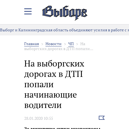
Закрыть/
Открыть
меню
Выборг и Калининградская область объединяют усилия в работе с
Главная
Новости
ЧП
На
выборгских дорогах в ДТП попали...
На выборгских
дорогах в ДТП
попали
начинающие
водители
Выбрать
28.01.2020 10:55
новость
За минувшие сутки инспекторы