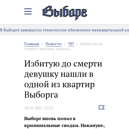
Закрыть/
Открыть
меню
В Выборге завершили техническое обновление межквартальной к
Главная
Новости
ЧП
Избитую до
смерти девушку нашли...
Избитую до смерти
девушку нашли в
одной из квартир
Выборга
Выбрать
18.01.2021 12:52
новость
Выборг вновь попал в
криминальные сводки. Накануне,