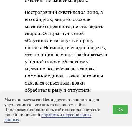
охватила невыносимая резь.
Пострадавший схватился за лицо, а
его обидчик, видимо осознав
масштаб содеянного, не стал ждать
скорой. Он прыгнул в свой
«Спутник» и газанул в сторону
поселка Новинка, очевидно надеясь,
что полиция не станет разбираться в
уличной склоке. 55-летнему
мужчине потребовалась скорая
помощь медиков — ожог роговицы
оказался серьезным, врачи
обработали рану и отпустили
пациента на амбулаторное лечение,
Мы используем cookies и другие технологии для
зафиксировав факт нападения.
улучшения вашего опыта на нашем сайте.
Продолжая использовать сайт, вы соглашаетесь с
OK
нашей политикой
обработки персональных
Полицейские приняли меры к
данных
.
розыску и задержанию молодого
человека незамедлительно.