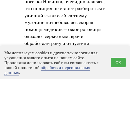
поселка Новинка, очевидно надеясь,
что полиция не станет разбираться в
уличной склоке. 55-летнему
мужчине потребовалась скорая
помощь медиков — ожог роговицы
оказался серьезным, врачи
обработали рану и отпустили
пациента на амбулаторное лечение,
Мы используем cookies и другие технологии для
зафиксировав факт нападения.
улучшения вашего опыта на нашем сайте.
Продолжая использовать сайт, вы соглашаетесь с
OK
нашей политикой
обработки персональных
Полицейские приняли меры к
данных
.
розыску и задержанию молодого
человека незамедлительно.
Оперативники вышли на след
«девятки» уже в тот же день. В
поселке Новинка, который
находится всего в 20 минутах езды
от места преступления, они
задержали 20-летнего водителя. У