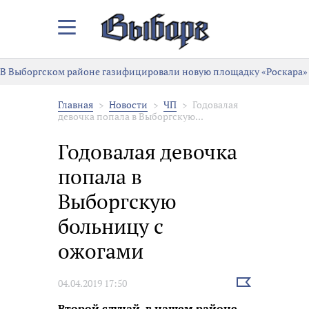
Закрыть/
Открыть
меню
В Выборгском районе газифицировали новую площадку «Роскара»
Главная
Новости
ЧП
Годовалая
девочка попала в Выборгскую...
Годовалая девочка
попала в
Выборгскую
больницу с
ожогами
Выбрать
04.04.2019 17:50
новость
Второй случай в нашем районе