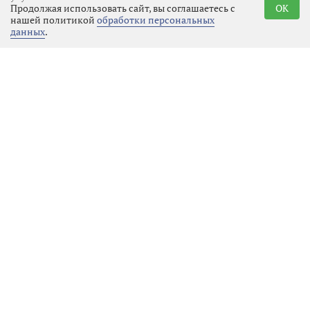
Продолжая использовать сайт, вы соглашаетесь с
OK
нашей политикой
обработки персональных
данных
.
Реклама
Последние новости
Местное время
07.08.2026 01:23
Выбрать
новость