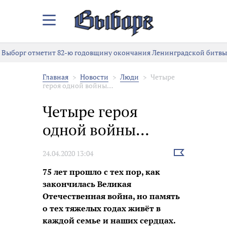
Закрыть/
Открыть
меню
Выборг отметит 82-ю годовщину окончания Ленинградской битвы
Главная
Новости
Люди
Четыре
героя одной войны…
Четыре героя
одной войны…
Выбрать
24.04.2020 13:04
новость
75 лет прошло с тех пор, как
закончилась Великая
Отечественная война, но память
о тех тяжелых годах живёт в
каждой семье и наших сердцах.