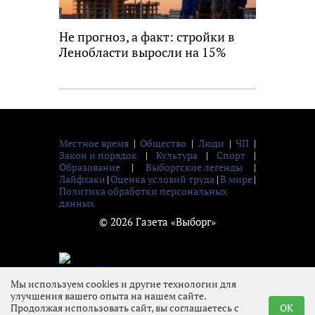
Не прогноз, а факт: стройки в
Ленобласти выросли на 15%
Местное время
|
Общество
|
Люди
|
ЧП
|
Закон и порядок
|
Культура
|
Спорт
|
Образование
|
Выборгские легенды
|
Лайфхаки
|
Оценка условий труда
|
В мире
|
Политика обработки персональных
данных
© 2026 Газета «Выборг»
Мы используем cookies и другие технологии для
16+
улучшения вашего опыта на нашем сайте.
Продолжая использовать сайт, вы соглашаетесь с
OK