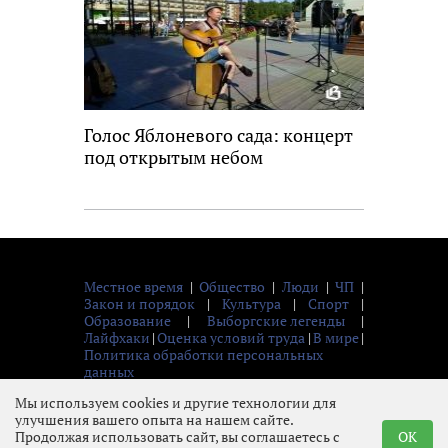
Голос Яблоневого сада: концерт
под открытым небом
Местное время
|
Общество
|
Люди
|
ЧП
|
Закон и порядок
|
Культура
|
Спорт
|
Образование
|
Выборгские легенды
|
Лайфхаки
|
Оценка условий труда
|
В мире
|
Политика обработки персональных
данных
© 2026 Газета «Выборг»
Мы используем cookies и другие технологии для
улучшения вашего опыта на нашем сайте.
Продолжая использовать сайт, вы соглашаетесь с
OK