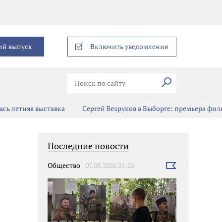
еграм
ий выпуск
Включить уведомления
Искать
В
сь летняя выставка
Сергей Безруков в Выборге: премьера фил
Последние новости
Общество
07.08.2026 21:25
Выбрать
новость