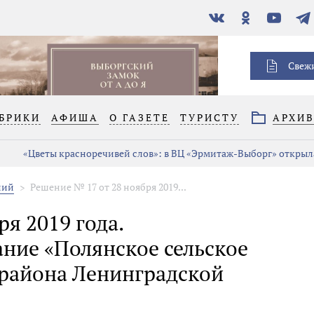
В
Одноклассники
YouTube
Тел
контакте
Свеж
БРИКИ
АФИША
О ГАЗЕТЕ
ТУРИСТУ
АРХИ
«Цветы красноречивей слов»: в ВЦ «Эрмитаж-Выборг» открыла
ний
Решение № 17 от 28 ноября 2019...
я 2019 года.
ние «Полянское сельское
 района Ленинградской