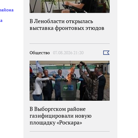
 района
В Ленобласти открылась
на
выставка фронтовых этюдов
Общество
07.08.2026 21:20
Выбрать
новость
В Выборгском районе
газифицировали новую
площадку «Роскара»