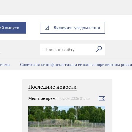
еграм
ий выпуск
Включить уведомления
Искать
В
мизма
Советская кинофантастика и её эхо в современном росс
Последние новости
Местное время
07.08.2026 01:23
Выбрать
новость