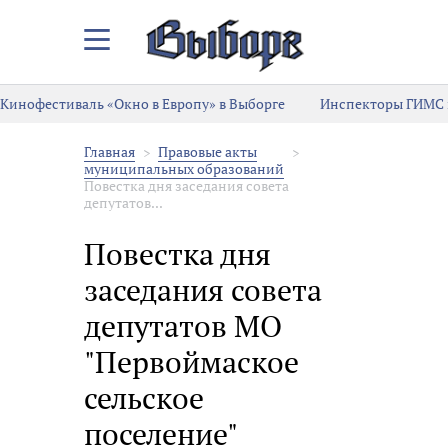
Закрыть/
Открыть
меню
Кинофестиваль «Окно в Европу» в Выборге
Инспекторы ГИМС 
Главная
Правовые акты
муниципальных образований
Повестка дня заседания совета
депутатов...
Повестка дня
заседания совета
депутатов МО
"Первоймаское
сельское
поселение"