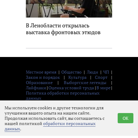
В Ленобласти открылась
выставка фронтовых этюдов
Местное время
|
Общество
|
Люди
|
ЧП
|
Закон и порядок
|
Культура
|
Спорт
|
Образование
|
Выборгские легенды
|
Лайфхаки
|
Оценка условий труда
|
В мире
|
Политика обработки персональных
данных
© 2026 Газета «Выборг»
Мы используем cookies и другие технологии для
улучшения вашего опыта на нашем сайте.
Продолжая использовать сайт, вы соглашаетесь с
OK
нашей политикой
обработки персональных
данных
.
16+