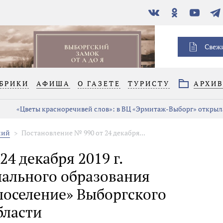
В
Одноклассники
YouTube
Тел
контакте
Свеж
БРИКИ
АФИША
О ГАЗЕТЕ
ТУРИСТУ
АРХИ
«Цветы красноречивей слов»: в ВЦ «Эрмитаж-Выборг» открыла
ний
Постановление № 990 от 24 декабря...
4 декабря 2019 г.
ального образования
поселение» Выборгского
бласти