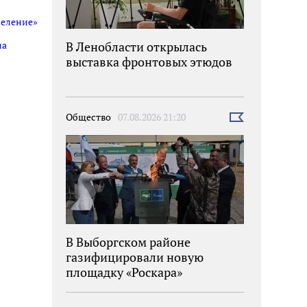
селение»
В Ленобласти открылась
на
выставка фронтовых этюдов
Общество
07.08.2026 21:20
Выбрать
новость
В Выборгском районе
газифицировали новую
площадку «Роскара»