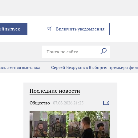
еграм
ий выпуск
Включить уведомления
Искать
В
сь летняя выставка
Сергей Безруков в Выборге: премьера фил
Последние новости
Общество
07.08.2026 21:25
Выбрать
новость