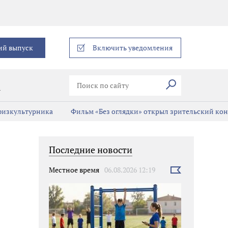
еграм
ий выпуск
Включить уведомления
Искать
В
 физкультурника
Фильм «Без оглядки» открыл зрительский кон
Последние новости
Местное время
06.08.2026 12:19
Выбрать
новость