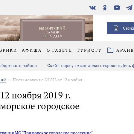
В
Одноклассники
YouTube
Тел
контакте
Свеж
БРИКИ
АФИША
О ГАЗЕТЕ
ТУРИСТУ
АРХИ
Выборгского района
Скейт-парк у «Авангарда» откроют в День
ний
Постановление № 878 от 12 ноября...
2 ноября 2019 г.
морское городское
страция МО "Приморское городское поселение"