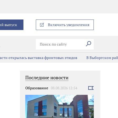
еграм
ий выпуск
Включить уведомления
Искать
В
асти открылась выставка фронтовых этюдов
В Выборгском ра
Последние новости
Образование
08.08.2026 12:54
Выбрать
новость