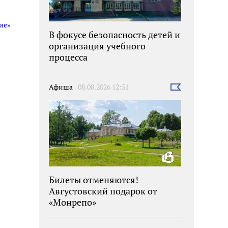
ие»
В фокусе безопасность детей и
организация учебного
процесса
Афиша
08.08.2026 12:51
Выбрать
новость
Билеты отменяются!
Августовский подарок от
«Монрепо»