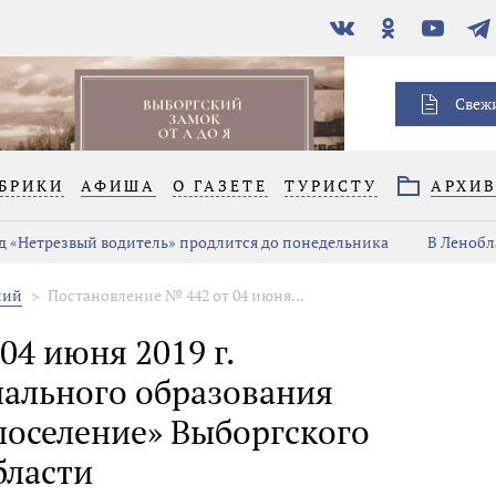
В
Одноклассники
YouTube
Тел
контакте
Свеж
БРИКИ
АФИША
О ГАЗЕТЕ
ТУРИСТУ
АРХИ
д «Нетрезвый водитель» продлится до понедельника
В Ленобл
ний
Постановление № 442 от 04 июня...
04 июня 2019 г.
ального образования
поселение» Выборгского
бласти