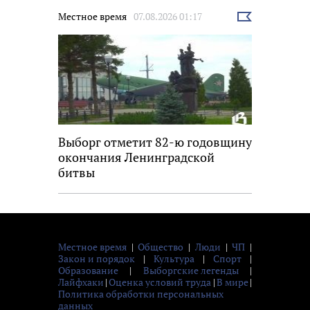
Местное время
07.08.2026 01:17
Выбрать
новость
Выборг отметит 82-ю годовщину
окончания Ленинградской
битвы
Местное время
|
Общество
|
Люди
|
ЧП
|
Закон и порядок
|
Культура
|
Спорт
|
Образование
|
Выборгские легенды
|
Лайфхаки
|
Оценка условий труда
|
В мире
|
Политика обработки персональных
данных