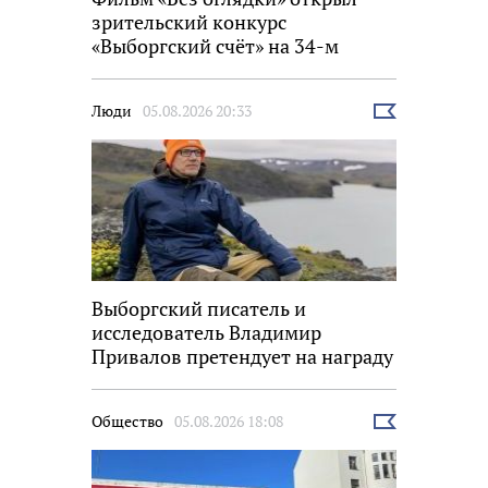
зрительский конкурс
«Выборгский счёт» на 34-м
фестивале «Окно в Европу»
Люди
05.08.2026 20:33
Выбрать
новость
Выборгский писатель и
исследователь Владимир
Привалов претендует на награду
«Знание.Премия»
Общество
05.08.2026 18:08
Выбрать
новость