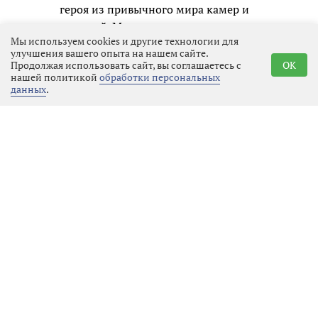
героя из привычного мира камер и
соцсетей. Марк сталкивается с
Мы используем cookies и другие технологии для
реальной жизнью и погружается в
улучшения вашего опыта на нашем сайте.
проблемы совершенно разных
Продолжая использовать сайт, вы соглашаетесь с
OK
людей: неравнодушного школьного
нашей политикой
обработки персональных
данных
.
учителя в исполнении Фёдора
Добронравова, строгого нотариуса
(Мария Аронова), её дочери и
увлечённых волонтёров. Постепенно
участие в чужих судьбах и череда
простых добрых дел кардинально
меняют самого телеведущего,
заставляя его впервые по-
настоящему взглянуть на
окружающий мир и переосмыслить
собственные ценности.
История глубоко тронула зал:
зрители с увлечением следили за