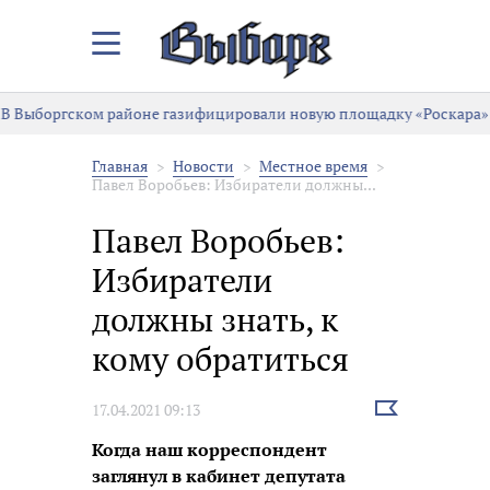
Закрыть/
Открыть
меню
 Выборгском районе газифицировали новую площадку «Роскара»
Главная
Новости
Местное время
Павел Воробьев: Избиратели должны...
Павел Воробьев:
Избиратели
должны знать, к
кому обратиться
Выбрать
17.04.2021 09:13
новость
Когда наш корреспондент
заглянул в кабинет депутата